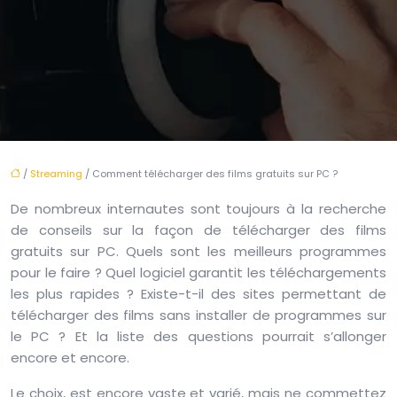
/
Streaming
/ Comment télécharger des films gratuits sur PC ?
De nombreux internautes sont toujours à la recherche
de conseils sur la façon de télécharger des films
gratuits sur PC. Quels sont les meilleurs programmes
pour le faire ? Quel logiciel garantit les téléchargements
les plus rapides ? Existe-t-il des sites permettant de
télécharger des films sans installer de programmes sur
le PC ? Et la liste des questions pourrait s’allonger
encore et encore.
Le choix, est encore vaste et varié, mais ne commettez